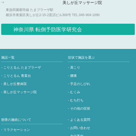
美しが丘マッサージ院
東急田園都市線 たまプラーザ駅
横浜市青葉区美しが丘2-15-2黒沼ビル306号
TEL.045-904-1090
神奈川県 転倒予防医学研究会
施設一覧
症状で施設を選ぶ
- こりとるん たまプラーザ
- 肩こり
- こりとるん 青葉台
- 腰痛
- 美しが丘整体院
- 手足のしびれ
- 美しが丘マッサージ院
- むくみ
- むち打ち
- その他の症状
朝香の施術について
- よくある質問
- お問い合わせ
- リラクセーション