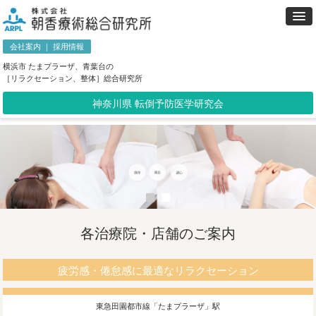
会社案内
｜
採用情報
横浜市 たまプラーザ、青葉台の
［リラクセーション、整体］総合研究所
神奈川県 転倒予防医学研究会
各治療院・店舗のご案内
疲労感・倦怠感に最適なリラクセーション
東急田園都市線「たまプラーザ」駅