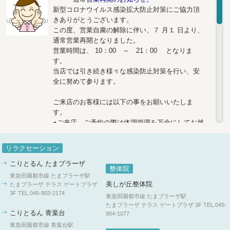
新型コロナウイルス感染拡大防止対策にご協力頂
きありがとうございます。
この度、営業自粛の解除に伴い、７ 月１ 日より、
通常営業再開となりました。
営業時間は、 10：00 ～ 21：00 となりま
す。
当店では引き続き様々な感染防止対策を行い、安
全に努めて参ります。
ご来店のお客様には以下の事をお願いいたしま
す。
●ご来店、ご予約の際は体調管理を万全にしてお越
しくださいませ。
●入店時は、マスク着用・検温・手指消毒をお願い
リラクセーション
しております。
こりとるん たまプラーザ
●当面の間、ハーブティーのサービスは中止させて
整体院
いただきます。ウォーターサーバーの用意がござ
東急田園都市線 たまプラーザ駅
いますので、ご自身での利用をお願いします。
美しが丘整体院
たまプラーザ テラス ゲートプラザ
3F
TEL.045-903-2174
東急田園都市線 たまプラーザ駅
[スタッフ・店内の対策]
たまプラーザ テラス ゲートプラザ 3F
TEL.045-
こりとるん 青葉台
904-1077
●店内の消毒をコマメに行います。
●当面の間は、三密にならないように使用するベッ
東急田園都市線 青葉台駅