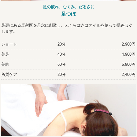
足の疲れ、むくみ、だるさに
足つぼ
足裏にある反射区を丹念に刺激し、ふくらはぎはオイルを使って揉みほぐ
します。
ショート
20分
2,900円
美足
40分
4,900円
美脚
60分
6,900円
角質ケア
20分
2,400円