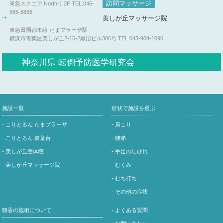
訪問マッサージ
東急スクエア North-1 2F
TEL.045-
ド数を減らし、施術間のインターバルを15分ほど
985-8866
取らせていただきます。
美しが丘マッサージ院
●ウィークリーサービスのプチハンド・プチヘッド
東急田園都市線 たまプラーザ駅
は当面中止し、月曜日・火曜日・水曜日はプチフ
横浜市青葉区美しが丘2-15-2黒沼ビル306号
TEL.045-904-1090
ットのみのサービスとさせていただきます。
神奈川県 転倒予防医学研究会
ご不便をお掛けいたしますが、皆様・スタッフ双
方が健康でいられるよう、ご来店のお客様にもご
理解とご協力を宜しくお願い申し上げます。
※今、 お手持ちの 『こりとるんチケット』 は、
施設一覧
症状で施設を選ぶ
その有効期限を2020年12月末までとさせていただ
きます。
- こりとるん たまプラーザ
- 肩こり
- こりとるん 青葉台
- 腰痛
青葉台東急スクエアのホームページはこちら
- 美しが丘整体院
- 手足のしびれ
◆
ネット予約ができます。
- 美しが丘マッサージ院
- むくみ
こりとるん全店舗でネット予約が行えます。な
- むち打ち
お、こりとるん各店舗毎にURLが異なりますので
- その他の症状
ご注意ください。
また、ネット予約をしていただく際に、「お知ら
朝香の施術について
- よくある質問
せメール」を『受け取る』（チェックを入れる）