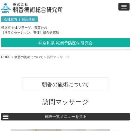
会社案内
｜
採用情報
横浜市 たまプラーザ、青葉台の
［リラクセーション、整体］総合研究所
神奈川県 転倒予防医学研究会
HOME
>
朝香の施術について
>
訪問マッサージ
朝香の施術について
訪問マッサージ
施設一覧メニューを見る