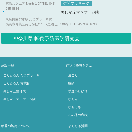
訪問マッサージ
東急スクエア North-1 2F
TEL.045-
985-8866
美しが丘マッサージ院
東急田園都市線 たまプラーザ駅
横浜市青葉区美しが丘2-15-2黒沼ビル306号
TEL.045-904-1090
神奈川県 転倒予防医学研究会
施設一覧
症状で施設を選ぶ
- こりとるん たまプラーザ
- 肩こり
- こりとるん 青葉台
- 腰痛
- 美しが丘整体院
- 手足のしびれ
- 美しが丘マッサージ院
- むくみ
- むち打ち
- その他の症状
朝香の施術について
- よくある質問