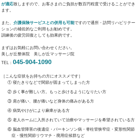
が適応
致しますので、お客さまのご負担が数百円程度で受けることができ
ます。
また、
介護保険サービスとの併用も可能
ですので通所・訪問リハビリテー
ションの補佐的なご利用もお勧めです。
訓練後の疲労回復としても効果的です。
まずはお気軽にお問い合わせください。
美しが丘整体院 美しが丘マッサージ院
045-904-1090
TEL：
［こんな症状をお持ちの方にオススメです］
① 寝たきりなどで関節が固まってしまった方
② 歩く事が難しい方。もっと歩けるようになりたい方
③ 肩が痛い、腰が痛いなど身体の痛みがある方
④ 病気やけがにより麻痺がある方
⑤ 老人ホームに入所されていて治療やマッサージを希望されている方
⑥ 脳血管障害の後遺症・パーキンソン病・脊柱管狭窄症・変形性関節
症・慢性関節リウマチ・廃用症候群など