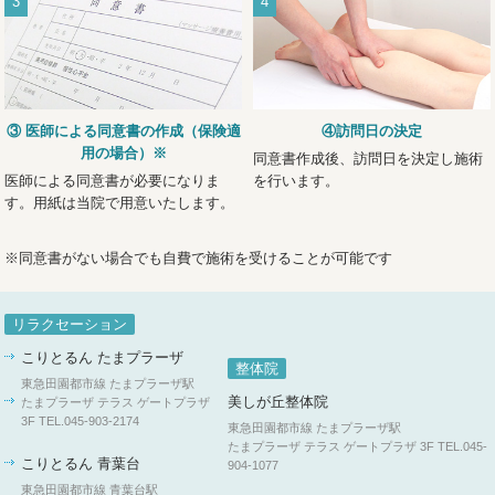
3
4
③ 医師による同意書の作成（保険適
④訪問日の決定
用の場合）※
同意書作成後、訪問日を決定し施術
医師による同意書が必要になりま
を行います。
す。用紙は当院で用意いたします。
※同意書がない場合でも自費で施術を受けることが可能です
リラクセーション
こりとるん たまプラーザ
整体院
東急田園都市線 たまプラーザ駅
美しが丘整体院
たまプラーザ テラス ゲートプラザ
3F
TEL.045-903-2174
東急田園都市線 たまプラーザ駅
たまプラーザ テラス ゲートプラザ 3F
TEL.045-
こりとるん 青葉台
904-1077
東急田園都市線 青葉台駅