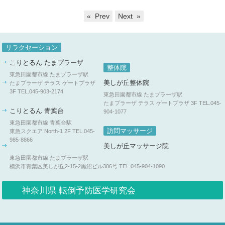
« Prev
Next »
リラクセーション
こりとるん たまプラーザ
整体院
東急田園都市線 たまプラーザ駅
美しが丘整体院
たまプラーザ テラス ゲートプラザ
3F
TEL.045-903-2174
東急田園都市線 たまプラーザ駅
たまプラーザ テラス ゲートプラザ 3F
TEL.045-
こりとるん 青葉台
904-1077
東急田園都市線 青葉台駅
訪問マッサージ
東急スクエア North-1 2F
TEL.045-
985-8866
美しが丘マッサージ院
東急田園都市線 たまプラーザ駅
横浜市青葉区美しが丘2-15-2黒沼ビル306号
TEL.045-904-1090
神奈川県 転倒予防医学研究会