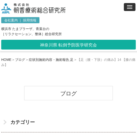
会社案内
｜
採用情報
横浜市 たまプラーザ、青葉台の
［リラクセーション、整体］総合研究所
神奈川県 転倒予防医学研究会
HOME
>
ブログ
>
症状別施術内容・施術報告
,
足
>
【足（腰・下肢）の痛み】14 【膝の痛
み】
ブログ
カテゴリー