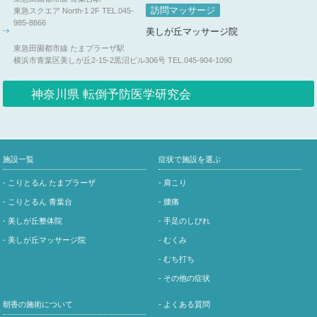
訪問マッサージ
東急スクエア North-1 2F
TEL.045-
985-8866
美しが丘マッサージ院
東急田園都市線 たまプラーザ駅
横浜市青葉区美しが丘2-15-2黒沼ビル306号
TEL.045-904-1090
神奈川県 転倒予防医学研究会
施設一覧
症状で施設を選ぶ
- こりとるん たまプラーザ
- 肩こり
- こりとるん 青葉台
- 腰痛
- 美しが丘整体院
- 手足のしびれ
- 美しが丘マッサージ院
- むくみ
- むち打ち
- その他の症状
朝香の施術について
- よくある質問