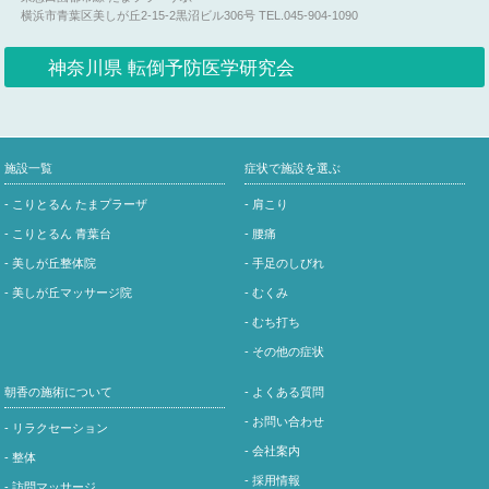
横浜市青葉区美しが丘2-15-2黒沼ビル306号
TEL.045-904-1090
神奈川県 転倒予防医学研究会
施設一覧
症状で施設を選ぶ
- こりとるん たまプラーザ
- 肩こり
- こりとるん 青葉台
- 腰痛
- 美しが丘整体院
- 手足のしびれ
- 美しが丘マッサージ院
- むくみ
- むち打ち
- その他の症状
朝香の施術について
- よくある質問
- お問い合わせ
- リラクセーション
- 会社案内
- 整体
- 採用情報
- 訪問マッサージ