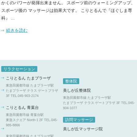
かくのパワーが発揮出来ません。 スポーツ前のウォーミングアップ、
スポーツ後の マッサージは効果大です。 こりとるんで『ほぐしま専
科』 ...
続きを読む
リラクセーション
こりとるん たまプラーザ
整体院
東急田園都市線 たまプラーザ駅
美しが丘整体院
たまプラーザ テラス ゲートプラザ
3F
TEL.045-903-2174
東急田園都市線 たまプラーザ駅
たまプラーザ テラス ゲートプラザ 3F
TEL.045-
こりとるん 青葉台
904-1077
東急田園都市線 青葉台駅
訪問マッサージ
東急スクエア North-1 2F
TEL.045-
985-8866
美しが丘マッサージ院
東急田園都市線 たまプラーザ駅