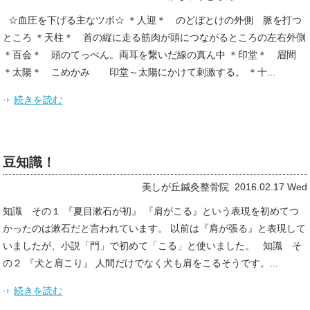
☆血圧を下げる主なツボ☆ ＊人迎＊ のどぼとけの外側 脈を打つ
ところ ＊天柱＊ 首の縦に走る筋肉が頭につながるところの左右外側
＊百会＊ 頭のてっぺん。両耳を繋いだ線の真ん中 ＊印堂＊ 眉間
＊太陽＊ こめかみ 印堂～太陽にかけて刺激する。 ＊十...
続きを読む
豆知識！
美しが丘鍼灸整骨院 2016.02.17 Wed
知識 その１ 『夏目漱石が初』 『肩がこる』という表現を初めてつ
かったのは漱石だと言われています。 以前は『肩が張る』と表現して
いましたが、小説「門」で初めて「こる」と使いました。 知識 そ
の２ 『犬と肩こり』 人間だけでなく犬も肩をこるそうです。...
続きを読む