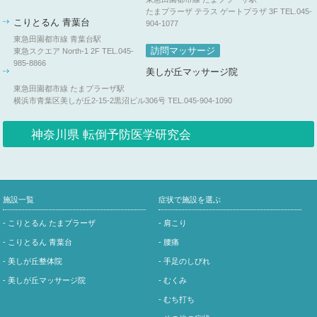
たまプラーザ テラス ゲートプラザ 3F
TEL.045-
こりとるん 青葉台
904-1077
東急田園都市線 青葉台駅
訪問マッサージ
東急スクエア North-1 2F
TEL.045-
985-8866
美しが丘マッサージ院
東急田園都市線 たまプラーザ駅
横浜市青葉区美しが丘2-15-2黒沼ビル306号
TEL.045-904-1090
神奈川県 転倒予防医学研究会
施設一覧
症状で施設を選ぶ
- こりとるん たまプラーザ
- 肩こり
- こりとるん 青葉台
- 腰痛
- 美しが丘整体院
- 手足のしびれ
- 美しが丘マッサージ院
- むくみ
- むち打ち