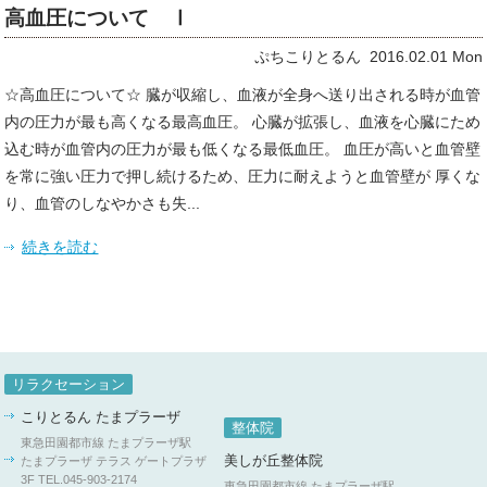
高血圧について Ⅰ
ぷちこりとるん 2016.02.01 Mon
☆高血圧について☆ 臓が収縮し、血液が全身へ送り出される時が血管
内の圧力が最も高くなる最高血圧。 心臓が拡張し、血液を心臓にため
込む時が血管内の圧力が最も低くなる最低血圧。 血圧が高いと血管壁
を常に強い圧力で押し続けるため、圧力に耐えようと血管壁が 厚くな
り、血管のしなやかさも失...
続きを読む
リラクセーション
こりとるん たまプラーザ
整体院
東急田園都市線 たまプラーザ駅
美しが丘整体院
たまプラーザ テラス ゲートプラザ
3F
TEL.045-903-2174
東急田園都市線 たまプラーザ駅