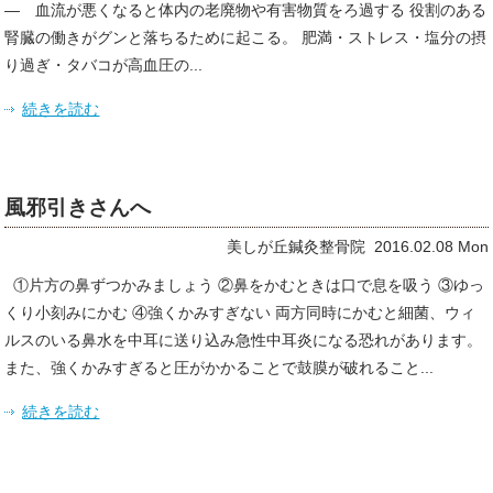
― 血流が悪くなると体内の老廃物や有害物質をろ過する 役割のある
腎臓の働きがグンと落ちるために起こる。 肥満・ストレス・塩分の摂
り過ぎ・タバコが高血圧の...
続きを読む
風邪引きさんへ
美しが丘鍼灸整骨院 2016.02.08 Mon
①片方の鼻ずつかみましょう ②鼻をかむときは口で息を吸う ③ゆっ
くり小刻みにかむ ④強くかみすぎない 両方同時にかむと細菌、ウィ
ルスのいる鼻水を中耳に送り込み急性中耳炎になる恐れがあります。
また、強くかみすぎると圧がかかることで鼓膜が破れること...
続きを読む