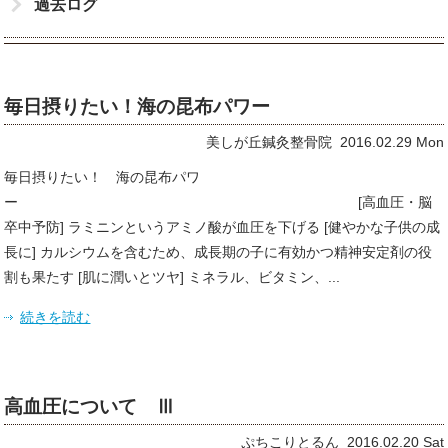
過去ログ
毎日摂りたい！海の昆布パワー
美しが丘鍼灸整骨院 2016.02.29 Mon
毎日摂りたい！ 海の昆布パワ
ー [高血圧・脳
卒中予防] ラミニンというアミノ酸が血圧を下げる [健やかな子供の成
長に] カルシウムを含むため、成長期の子に有効かつ精神安定剤の役
割も果たす [肌に潤いとツヤ] ミネラル、ビタミン、...
続きを読む
高血圧について Ⅲ
ぷちこりとるん 2016.02.20 Sat