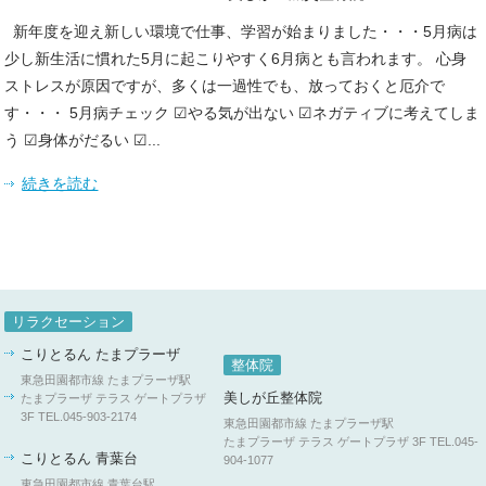
新年度を迎え新しい環境で仕事、学習が始まりました・・・5月病は
少し新生活に慣れた5月に起こりやすく6月病とも言われます。 心身
ストレスが原因ですが、多くは一過性でも、放っておくと厄介で
す・・・ 5月病チェック ☑やる気が出ない ☑ネガティブに考えてしま
う ☑身体がだるい ☑...
続きを読む
リラクセーション
こりとるん たまプラーザ
整体院
東急田園都市線 たまプラーザ駅
美しが丘整体院
たまプラーザ テラス ゲートプラザ
3F
TEL.045-903-2174
東急田園都市線 たまプラーザ駅
たまプラーザ テラス ゲートプラザ 3F
TEL.045-
こりとるん 青葉台
904-1077
東急田園都市線 青葉台駅