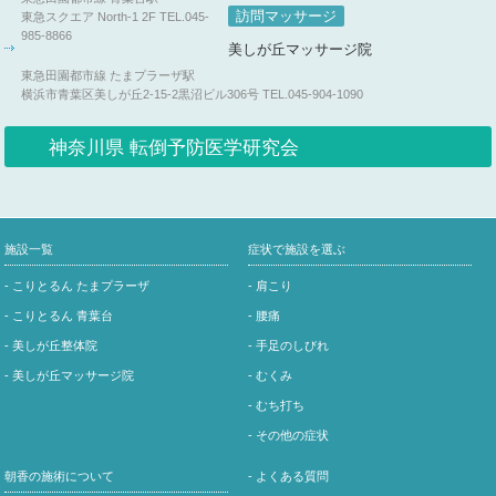
訪問マッサージ
東急スクエア North-1 2F
TEL.045-
985-8866
美しが丘マッサージ院
東急田園都市線 たまプラーザ駅
横浜市青葉区美しが丘2-15-2黒沼ビル306号
TEL.045-904-1090
神奈川県 転倒予防医学研究会
施設一覧
症状で施設を選ぶ
- こりとるん たまプラーザ
- 肩こり
- こりとるん 青葉台
- 腰痛
- 美しが丘整体院
- 手足のしびれ
- 美しが丘マッサージ院
- むくみ
- むち打ち
- その他の症状
朝香の施術について
- よくある質問