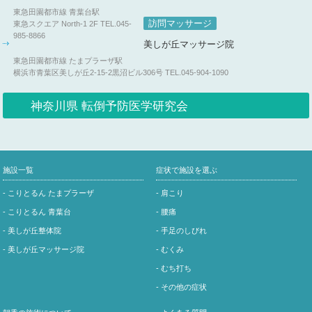
東急田園都市線 青葉台駅
訪問マッサージ
東急スクエア North-1 2F
TEL.045-
985-8866
美しが丘マッサージ院
東急田園都市線 たまプラーザ駅
横浜市青葉区美しが丘2-15-2黒沼ビル306号
TEL.045-904-1090
神奈川県 転倒予防医学研究会
施設一覧
症状で施設を選ぶ
- こりとるん たまプラーザ
- 肩こり
- こりとるん 青葉台
- 腰痛
- 美しが丘整体院
- 手足のしびれ
- 美しが丘マッサージ院
- むくみ
- むち打ち
- その他の症状