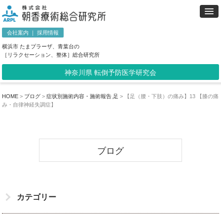
会社案内
｜
採用情報
横浜市 たまプラーザ、青葉台の
［リラクセーション、整体］総合研究所
神奈川県 転倒予防医学研究会
HOME
>
ブログ
>
症状別施術内容・施術報告
,
足
>
【足（腰・下肢）の痛み】13 【膝の痛
み・自律神経失調症】
ブログ
カテゴリー