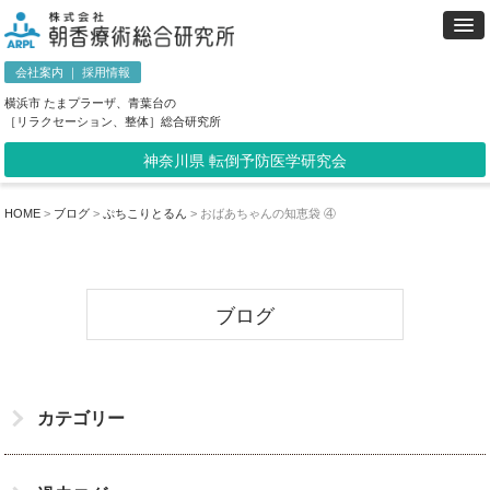
会社案内
｜
採用情報
横浜市 たまプラーザ、青葉台の
［リラクセーション、整体］総合研究所
神奈川県 転倒予防医学研究会
HOME
>
ブログ
>
ぷちこりとるん
>
おばあちゃんの知恵袋 ④
ブログ
カテゴリー