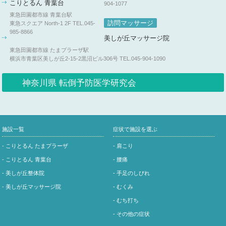
こりとるん 青葉台
904-1077
東急田園都市線 青葉台駅
訪問マッサージ
東急スクエア North-1 2F
TEL.045-
985-8866
美しが丘マッサージ院
東急田園都市線 たまプラーザ駅
横浜市青葉区美しが丘2-15-2黒沼ビル306号
TEL.045-904-1090
神奈川県 転倒予防医学研究会
施設一覧
症状で施設を選ぶ
- こりとるん たまプラーザ
- 肩こり
- こりとるん 青葉台
- 腰痛
- 美しが丘整体院
- 手足のしびれ
- 美しが丘マッサージ院
- むくみ
- むち打ち
- その他の症状