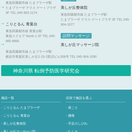
東急田園都市線 たまプラーザ駅
美しが丘整体院
たまプラーザ テラス ゲートプラザ
3F
TEL.045-903-2174
東急田園都市線 たまプラーザ駅
たまプラーザ テラス ゲートプラザ 3F
TEL.045-
こりとるん 青葉台
904-1077
東急田園都市線 青葉台駅
訪問マッサージ
東急スクエア North-1 2F
TEL.045-
985-8866
美しが丘マッサージ院
東急田園都市線 たまプラーザ駅
横浜市青葉区美しが丘2-15-2黒沼ビル306号
TEL.045-904-1090
神奈川県 転倒予防医学研究会
施設一覧
症状で施設を選ぶ
- こりとるん たまプラーザ
- 肩こり
- こりとるん 青葉台
- 腰痛
- 美しが丘整体院
- 手足のしびれ
- 美しが丘マッサージ院
- むくみ