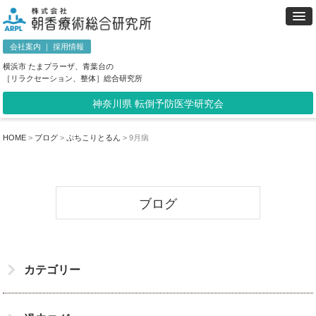
会社案内
｜
採用情報
横浜市 たまプラーザ、青葉台の
［リラクセーション、整体］総合研究所
神奈川県 転倒予防医学研究会
HOME
>
ブログ
>
ぷちこりとるん
>
9月病
ブログ
カテゴリー