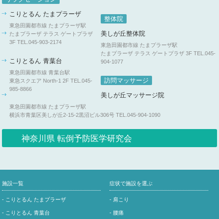
こりとるん たまプラーザ
整体院
東急田園都市線 たまプラーザ駅
美しが丘整体院
たまプラーザ テラス ゲートプラザ
3F
TEL.045-903-2174
東急田園都市線 たまプラーザ駅
たまプラーザ テラス ゲートプラザ 3F
TEL.045-
こりとるん 青葉台
904-1077
東急田園都市線 青葉台駅
訪問マッサージ
東急スクエア North-1 2F
TEL.045-
985-8866
美しが丘マッサージ院
東急田園都市線 たまプラーザ駅
横浜市青葉区美しが丘2-15-2黒沼ビル306号
TEL.045-904-1090
神奈川県 転倒予防医学研究会
施設一覧
症状で施設を選ぶ
- こりとるん たまプラーザ
- 肩こり
- こりとるん 青葉台
- 腰痛