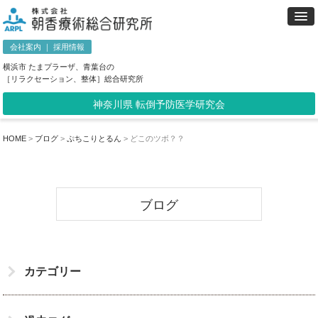
会社案内
｜
採用情報
横浜市 たまプラーザ、青葉台の
［リラクセーション、整体］総合研究所
神奈川県 転倒予防医学研究会
HOME
>
ブログ
>
ぷちこりとるん
>
どこのツボ？？
ブログ
カテゴリー